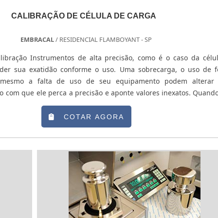
CALIBRAÇÃO DE CÉLULA DE CARGA
EMBRACAL
/ RESIDENCIAL FLAMBOYANT - SP
libração Instrumentos de alta precisão, como é o caso da célu
der sua exatidão conforme o uso. Uma sobrecarga, o uso de 
 mesmo a falta de uso de seu equipamento podem alterar
o com que ele perca a precisão e aponte valores inexatos. Quando
duto final corre o risco de sair do padrão, prejudicando assi
ação de célula d...
COTAR AGORA