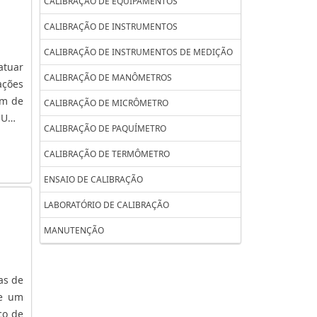
CALIBRAÇÃO DE EQUIPAMENTOS
CALIBRAÇÃO DE INSTRUMENTOS
CALIBRAÇÃO DE INSTRUMENTOS DE MEDIÇÃO
atuar
CALIBRAÇÃO DE MANÔMETROS
ações
em de
CALIBRAÇÃO DE MICRÔMETRO
E UMA
CALIBRAÇÃO DE PAQUÍMETRO
ios e
ogias
CALIBRAÇÃO DE TERMÔMETRO
dição
ENSAIO DE CALIBRAÇÃO
 deve
dação
LABORATÓRIO DE CALIBRAÇÃO
deste
MANUTENÇÃO
colha
e são
ficar
as de
se às
de um
ção e
ço de