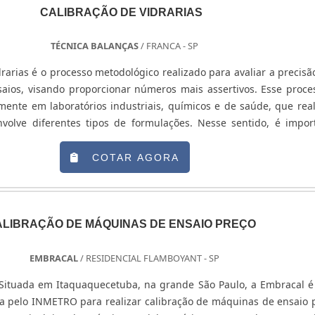
CALIBRAÇÃO DE VIDRARIAS
TÉCNICA BALANÇAS
/ FRANCA - SP
drarias é o processo metodológico realizado para avaliar a precisã
saios, visando proporcionar números mais assertivos. Esse proce
lmente em laboratórios industriais, químicos e de saúde, que rea
volve diferentes tipos de formulações. Nesse sentido, é impor
mesmo de pensar no processo de calibração, o instrumento dev
ta atenção. em síntese, as vidrarias precisam ser fabricadas c
COTAR AGORA
écnico, a fim de proporcionar mais segurança e evitar a deformaç
e podem ocasionar na imprecisão do ensaio. O SERVIÇO SE DE
IDADE Diante de tanta responsabilidade que possuem, o servi
arias deve ser realizado com padrões tão altos quanto a sua fabric
ALIBRAÇÃO DE MÁQUINAS DE ENSAIO PREÇO
ja possível, o cliente deve optar por uma empresa experie
e poderá atuar com instrumentos volumétricos e graduados, 
EMBRACAL
/ RESIDENCIAL FLAMBOYANT - SP
 Provetas; Balões. Entre outros tipos de vidrarias utilizada
Situada em Itaquaquecetuba, na grande São Paulo, a Embracal 
ando devidamente calibrados, as empresas e laboratórios 
da pelo INMETRO para realizar calibração de máquinas de ensaio 
ando seus serviços com tranquilidade, bem como com a certe