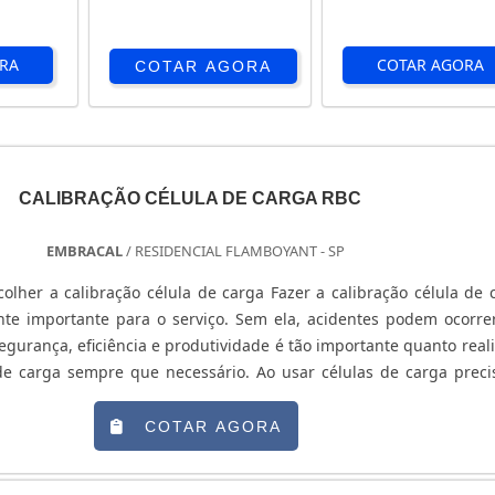
RA
COTAR AGORA
COTAR AGORA
CALIBRAÇÃO CÉLULA DE CARGA RBC
EMBRACAL
/ RESIDENCIAL FLAMBOYANT - SP
olher a calibração célula de carga Fazer a calibração célula de 
e importante para o serviço. Sem ela, acidentes podem ocorrer
segurança, eficiência e produtividade é tão importante quanto reali
 de carga sempre que necessário. Ao usar células de carga preci
 vai estar evitando falhas e reduzindo riscos. é importante 
COTAR AGORA