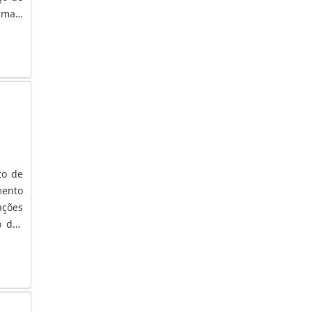
 está
 mais
RIOS
 anos
corpo
Sendo
litek
uções
dendo
os de
tais;
rgia;
to de
mento
ações
o dos
ão. A