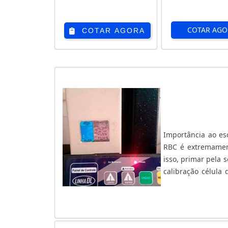
COTAR AGO
COTAR AGORA
Importância ao esc
RBC é extremament
isso, primar pela 
calibração célula
certificadas você
calibração célul...