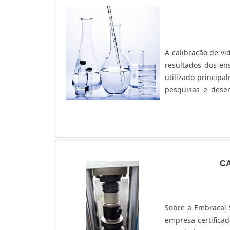
A calibração de vi
resultados dos en
utilizado principa
pesquisas e desen
citar que, antes 
adquirido com mui
rigoroso padrão t
contaminações qu
POR SUA VERSATIL
calibração de vidr
C
Para que isso se
qualificadas, qu
Pipetas; Buretas;
Sobre a Embracal 
laboratórios.Qu
empresa certifica
continuar realiz