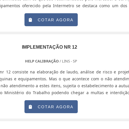
abilidade metrológica, que são indicadores de que um laboratório
uipamentos oferecido pela Intermetro se destaca como um dos
creditado pelo INMETRO.ENTRE OS MELHORES LABORATÓ
áteis do mercado. Isso porque a empresa, que atua há mais de 20
TROAlém disso, é essencial que tais laboratórios tenham um 
 o pro....
COTAR AGORA
o e treinado para o correto exercício de diferentes atividades. 
res da indústria, prestadoras de serviços e outros segmentos, a Ba
ógicas atua no mercado com vasta tradição. A Balitek Sol
sui laboratório acreditado de alto padrão de qualidade, po
IMPLEMENTAÇÃO NR 12
s que em alguns de seus processos façam o uso de equipament
as dos mais variados setores; Prestadores de serviços; Hospi
HELP CALIBRAÇÃO
/ LINS - SP
análises clínicas; Forças armadas; Empresas estatais de ene
eo; Mineradoras; Setor de gás; Usinas; Dentre outros..
r 12 consiste na elaboração de laudo, análise de risco e proje
uinas e equipamentos. Mas o que acontece com o não atendi
não atendimento a estes itens, sujeita o estabelecimento a autu
 do Ministério do Trabalho podendo chegar a multas e interdiçã
 não atendam aos requisitos mínimos de segurança da operaç
adora Implementa....
COTAR AGORA