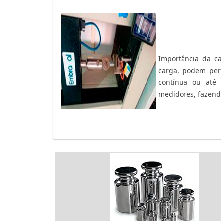
Importância da ca
carga, podem per
contínua ou até
medidores, fazend
acontece, seu pro
qualidade. A calibr