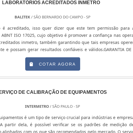
LABORATÓRIOS ACREDITADOS INMETRO
BALITEK
/ SÃO BERNARDO DO CAMPO - SP
o é acreditado, isso quer dizer que este tem permissão para 
ABNT ISO 17025, cujo objetivo é promover a confiança nas oper
acreditados inmetro, também garantindo que tais empresas oper
te e possam gerar resultados confiáveis e válidos.GARANTIA D
E E PROFISSIONALÉ importante que o laboratório para ensa
a equipamentos e equipe com competência técnica e metodol
COTAR AGORA
medição, podendo assegurar maior precisão e exatidão na me
a internacional de medição. Para atuar no mercado, o laboratório
dade com uma série de normas para garantir a qualidade e vali
 monitoramentos e avaliações técnicas realizadas através 
ERVIÇO DE CALIBRAÇÃO DE EQUIPAMENTOS
deve ter a colaboração de uma equipe competente e treinada.Na es
o de ensaios e calibrações é preciso optar por aqueles qu
INTERMETRO
/ SÃO PAULO - SP
INMETRO, e alguns órgãos internacionais, mas como saber identi
uipamentos é um tipo de serviço crucial para indústrias e empres
?Ao pesquisar por laboratórios de calibração é importante atentar-
 A partir dela, é possível verificar se os padrões de medição 
icas e preenchimentos de requisitos gerais, capacidade de medi
 alinhados com os que são recomendados pelo mercado. O servi