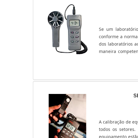
Se um laboratóri
conforme a norma 
dos laboratórios 
maneira competen
EQUIPE EFICIÊNT
calibração possu
confiáveis para 
conforme o sistem
estar em conformi
das calibrações,
S
laboratório, que 
de um laboratóri
acreditados pelo 
A calibração de eq
esses laboratórios
todos os setores.
competências técn
equipamento estão