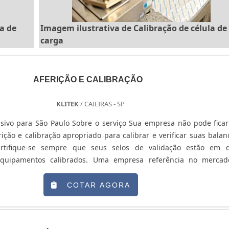
a de
Imagem ilustrativa de Calibração de célula de
carga
AFERIÇÃO E CALIBRAÇÃO
KLITEK
/ CAIEIRAS - SP
sivo para São Paulo Sobre o serviço Sua empresa não pode fica
ição e calibração apropriado para calibrar e verificar suas balan
rtifique-se sempre que seus selos de validação estão em 
quipamentos calibrados. Uma empresa referência no merca
ra um bom trabalho e confiabilidade a você para não ser multa
lizar estas ....
COTAR AGORA