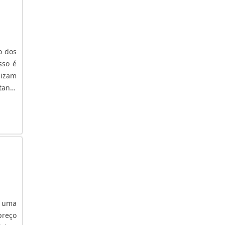
o dos
sso é
lizam
tante
e ser
om um
ões e
STACA
ço de
ação.
nte e
como:
s nos
é uma
podem
preço
za de