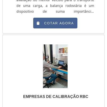
de uma carga, a balança rodoviária é um
dispositivo de suma importância.
Resumidamente, todas as empresas que possui
uma frota de caminhão, principalmente para
COTAR AGORA
frete em outras cidades e estados, deve ter um
equipamento para melhor gerenciamento
logístico. Nesse ínterim, é válido citar que o
instrumento também é utilizado em processos
de fiscalização pública, instalados
estrategicamente em postos estradas e
rodovias. Esse modelo de balança é encontrado
no mercado tanto em forma mecânica quanto
em eletrônica. Independemente da escolhida,
elas devem apresentar alta precisão. AS
DIFERENÇAS ENTRE OS MODELOS Quando
falamos de dispositivos de pesagem mecânicos
EMPRESAS DE CALIBRAÇÃO RBC
e eletrônicos, algumas particularidades de cada
modelo devem ser analisadas. A balança