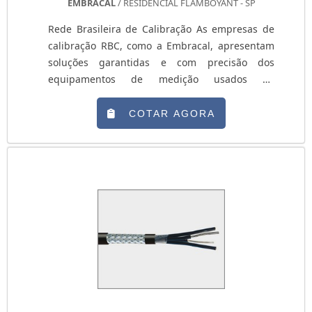
EMBRACAL
/ RESIDENCIAL FLAMBOYANT - SP
rodoviária mecânica, por exemplo, se destaca
por seu ótimo custo-benefício. Por outro lado, a
Rede Brasileira de Calibração As empresas de
balança eletrônica é mais compacta e
calibração RBC, como a Embracal, apresentam
apresentam resultados altamente confiáveis.
soluções garantidas e com precisão dos
Alguns modelos são portáteis, dessa forma,
equipamentos de medição usados na
podem ser utilizados em campo para pesagens
fabricação de diversos produtos. Por isso a
de caminhões. Ambos os modelos são
marca, que é referência entre as empresas de
COTAR AGORA
fornecidos em diferentes especificações para
calibração no Brasil, está preparada para
atender às mais diversas aplicações de cada
atender clientes de pequeno à grande porte.
segmento. Entre as principais variações,
Além disso, a Embracal possui um laboratório
destacam-se: À capacidade de carga; À
acreditado pela CGCRE para calibração de
infraestrutura de instalação; À resistência e
escalas de máquinas de en....
proteção do equipamento; Ao tamanho, formato
e extensão da plataforma de pesagem.Para
assegurar a melhor aquisição, o cliente deve
contar com uma empresa especializada no
fornecimento do equipamento. No Brasil, um
exemplo de excelência é a Técnica
Balanças! BALANÇA RODOVIARIA DE