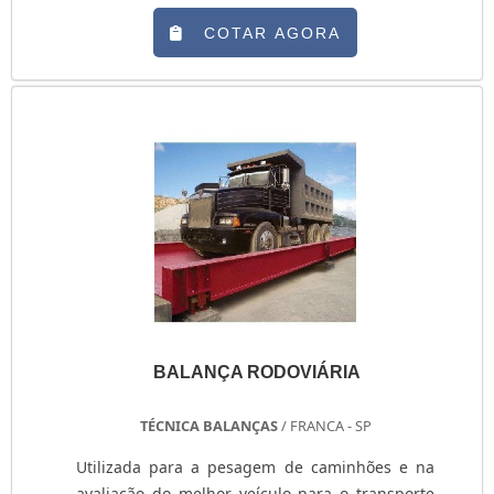
por empresas que necessitam que seus
aparelhos tenham mais precisão em suas
COTAR AGORA
medidas. O termohigrometro faz a medida da
temperatura de um ambiente, assim como a
mensura a umidade dentro de um ambiente em
específico. Benefícios da calibração - Maior
qualidade em termos de med....
BALANÇA RODOVIÁRIA
TÉCNICA BALANÇAS
/ FRANCA - SP
Utilizada para a pesagem de caminhões e na
avaliação do melhor veículo para o transporte