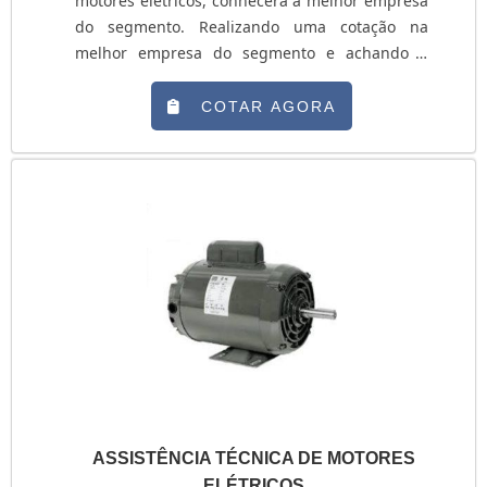
motores elétricos, conhecerá a melhor empresa
do segmento. Realizando uma cotação na
melhor empresa do segmento e achando a
organização mais competente do ramo. Quando
o quesito é manutenção corretiva em motores
COTAR AGORA
elétricos, com os profissionais da THC Industrial
Valves alcançará ótima...
ASSISTÊNCIA TÉCNICA DE MOTORES
ELÉTRICOS