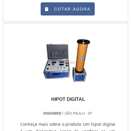
medição do álcool por meio do ar que o
indivíduo expele pelo pulmão. Por se tratar de
COTAR AGORA
um equipamento importante, tanto para evitar
acidentes no trânsito, quanto para cuidar da
saúde das pessoas, é necessário que ele passe,
regularmente, pela calibração de etilôme....
HIPOT DIGITAL
HIGHMED
/ SÃO PAULO - SP
Conheça mais sobre o produto Um hipot digital