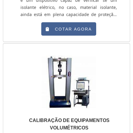
é um dispositivo capaz de verificar se um
isolante elétrico, no caso, material isolante,
ainda está em plena capacidade de proteção.
Isto se deve ao fato de os isolantes elétricos
possuírem baixa condutibilidade, ou seja, as
COTAR AGORA
correntes elétricas não conseguem dissipar-se
por eles. O hipot é o equipamento que irá
verificar a rigidez do material, se ainda possui
as características isolantes de quando....
CALIBRAÇÃO DE EQUIPAMENTOS
VOLUMÉTRICOS