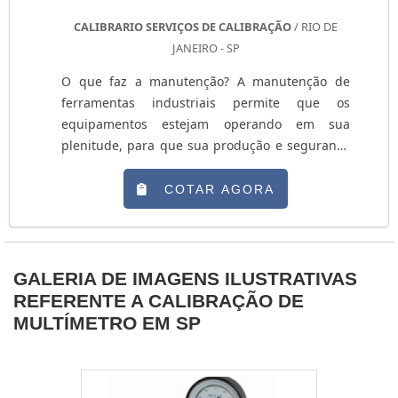
CALIBRARIO SERVIÇOS DE CALIBRAÇÃO
/ RIO DE
JANEIRO - SP
O que faz a manutenção? A manutenção de
ferramentas industriais permite que os
equipamentos estejam operando em sua
plenitude, para que sua produção e segurança
não seja afetada por fatores externos. Além
disso, esse tipo de calibração pode ser aplicada
COTAR AGORA
em equipamentos como: micrômetros,
termômetros, macrômetros, balanças, entre
outros. Normalmente, muitas fábricas e
indústrias buscam os serviços de calibração de
GALERIA DE IMAGENS ILUSTRATIVAS
equipamentos volumétricos pa....
REFERENTE A CALIBRAÇÃO DE
MULTÍMETRO EM SP