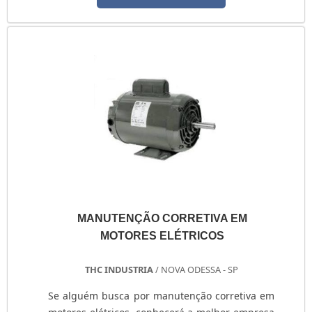
laboratório de calibração SP, que presta
atendimento para empresas de todo o país.
Laboratório de calibração A metrologia é um
serviço que possui relação direta com a
qualidade de milhares de produtos...
MANUTENÇÃO CORRETIVA EM
MOTORES ELÉTRICOS
THC INDUSTRIA
/ NOVA ODESSA - SP
Se alguém busca por manutenção corretiva em