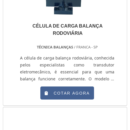
CÉLULA DE CARGA BALANÇA
RODOVIÁRIA
TÉCNICA BALANÇAS
/ FRANCA - SP
A célula de carga balança rodoviária, conhecida
pelos especialistas como transdutor
eletromecânico, é essencial para que uma
balança funcione corretamente. O modelo é
constantemente adquirido por instituições
responsáveis pelo monitoramento do tráfego,
COTAR AGORA
realizando a pesagem de caminhões, ônibus e
veículos semelhantes. A sua alta precisão
também faz com que o equipamento seja
adquirido por gestores de indústrias e
empresas que contam com os serviços de