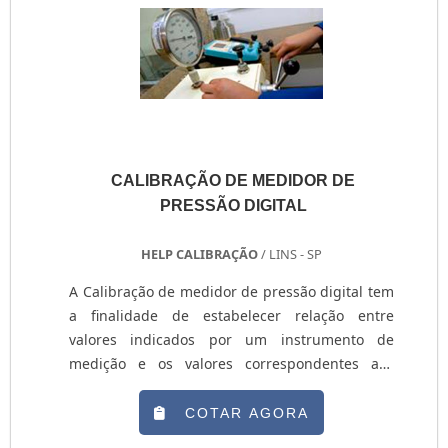
logística entre suas atividades. No geral, ela
tem como principal objetivo monitorar os tipos
de mudanças em um objeto a ser pesado,
“traduzindo” informação para que conste no
relatório final da pesagem. Entretanto, a
eficiência do sistema está diretamente atrelada
com a empresa em que o dispositivo será
CALIBRAÇÃO DE MEDIDOR DE
adquirido. Desse modo, é indispensável optar
PRESSÃO DIGITAL
por locais que possuam produtos variados,
fabricados em aço inox, aço carbono ou
HELP CALIBRAÇÃO
/ LINS - SP
alumínio.AS PRINCIPAIS VANTAGENS DO
DISPOSITIVO Empresas especializadas na
A Calibração de medidor de pressão digital tem
comercialização de célula de carga balança
a finalidade de estabelecer relação entre
rodoviária devem se adequar à rígidas normas
valores indicados por um instrumento de
e leis, instituídas desde a fabricação até a
medição e os valores correspondentes aos
manutenção e calibração do equipamento e dos
padrões utilizados, assim, conferindo precisão
outros acessórios do sistema. Ao adquiri-lo em
no processo de medição realizado. A Calibração
COTAR AGORA
companhias qualificadas, como é o caso da
de medidor de pressão digital é a comparação
Técnica Balanças, o cliente dispõe de outras