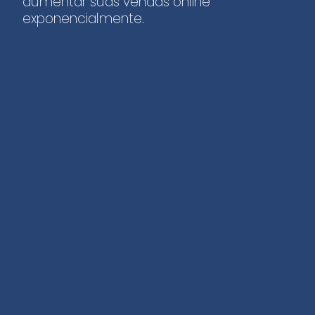
aumentar suas vendas online
exponencialmente.
Destaque no Google
Com técnicas de SEO para
posicionamento orgânico
no Google, as páginas
informativas de produtos e
serviços se destacam pela
riqueza de informações e
capacidade de destaque
online.