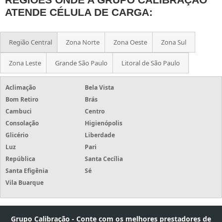
ATENDE CÉLULA DE CARGA:
Região Central
Zona Norte
Zona Oeste
Zona Sul
Zona Leste
Grande São Paulo
Litoral de São Paulo
Aclimação
Bela Vista
Bom Retiro
Brás
Cambuci
Centro
Consolação
Higienópolis
Glicério
Liberdade
Luz
Pari
República
Santa Cecília
Santa Efigênia
Sé
Vila Buarque
Grupo Calibração - Conte com os melhores prestadores de