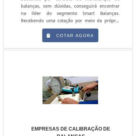
balanças, sem dúvidas, conseguirá encontrar
na líder do segmento Smart Balanças.
Recebendo uma cotação por meio da própria
empresa e descobrindo a líder da área de
atuação. Quando o assunto é contrato de
COTAR AGORA
manutenção de balanças, com a Smart Balanças
poderá contar com precisão e com as melhores
vantagens e custo-benefício.MAIS SOBRE
CONTRATO DE MANUTENÇÃO DE BALANÇASHá
muitas maneiras eficientes de demonstrar
competência e excelência em sua área de
atuação. A Smart Balanças canaliza seus
esforços em produzir uma estrutura aos
clientes com: Escritório de alta qualidade onde
são realizadas as atividades; Tecnologia de
ponta; Exclusivo procedimento de qualidade
para execução dos serviços de calibração e
EMPRESAS DE CALIBRAÇÃO DE
manutenção. Tudo isso para oferecer contrato