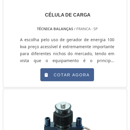
CÉLULA DE CARGA
TÉCNICA BALANÇAS
/ FRANCA - SP
A escolha pelo uso de gerador de energia 100
kva preço acessível é extremamente importante
para diferentes nichos do mercado, tendo em
vista que o equipamento é o principal
responsável por fazer com que as atividades
não tenham que ser paralisadas em eventuais
COTAR AGORA
quedas de energia elétrica.MAIS SOBRE
GERADOR DE ENERGIAO grande diferencial do
dispositivo gerador está no excelente custo-
benefício que oferece, uma vez que pode ser
adquirido por um preço justo, ao mesmo tempo
que oferece diversas outras vantagens para
quem faz a utilização, entre as quais é possível