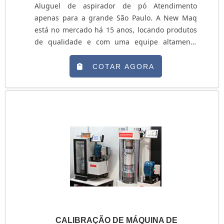
Aluguel de aspirador de pó Atendimento
apenas para a grande São Paulo. A New Maq
está no mercado há 15 anos, locando produtos
de qualidade e com uma equipe altamente
treinada para atender as necessidades do
cliente, e é a empresa que oferece o aluguel de
COTAR AGORA
aspirador de pó e líquidos. Esse equipamento
pode ser encontrado em dois modelos: 40L e
90L, comportando grande quantidade de
resíduos. O uso do aspirador de pó e líquidos é
ideal para: - Emp....
CALIBRAÇÃO DE MÁQUINA DE