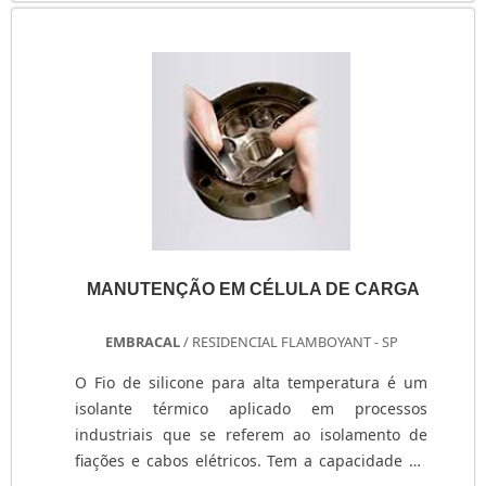
subleitos de vias, drenagem, fundações e caixas
de gabiões. Sua granulometria varia entre: 1500
à 300mm 150 à 400mm 150 à 500mm Além da
pedra de ....
MANUTENÇÃO EM CÉLULA DE CARGA
EMBRACAL
/ RESIDENCIAL FLAMBOYANT - SP
O Fio de silicone para alta temperatura é um
isolante térmico aplicado em processos
industriais que se referem ao isolamento de
fiações e cabos elétricos. Tem a capacidade de