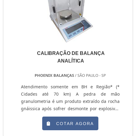
CALIBRAÇÃO DE BALANÇA
ANALÍTICA
PHOENIX BALANÇAS
/ SÃO PAULO - SP
Atendimento somente em BH e Região* (*
Cidades até 70 km) A pedra de mão
granulometria é um produto extraído da rocha
gnáissica após sofrer desmonte por explosivos
e passagem pelo britador primário. A pedrão de
mão é denominada também como pedra rachão
COTAR AGORA
e rachão de praça. É utilizada para reforço de