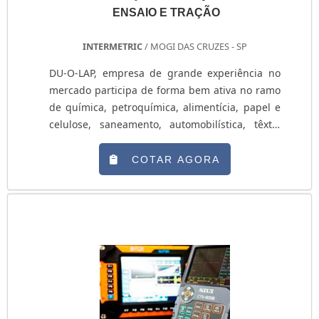
ENSAIO E TRAÇÃO
INTERMETRIC
/ MOGI DAS CRUZES - SP
DU-O-LAP, empresa de grande experiência no
mercado participa de forma bem ativa no ramo
de química, petroquímica, alimentícia, papel e
celulose, saneamento, automobilística, têxtil,
siderúrgico, entre outros. Desde 1983, há mais
de 30 anos no segmento, a empresa vem
COTAR AGORA
trabalhado da forma mais qualificada e
profissional para atender as necessidades de
seus clientes com os melhores produtos, assim
como a Vedação para bomba. Todos os projetos
desenvo...
Você também pode se interessar por
, só aqui
no Portal Soluções Industriais você vai achar os
melhores fabricantes de todo o Brasil..