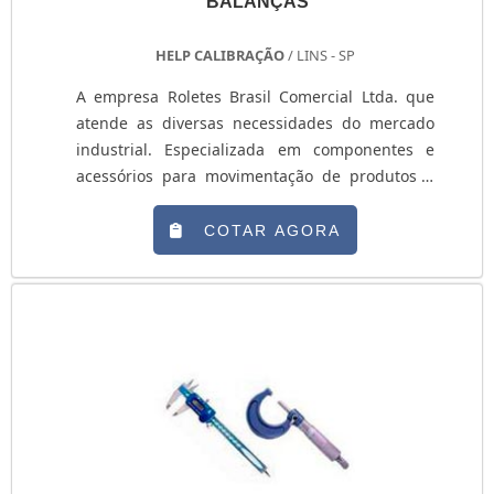
BALANÇAS
de manutenção de balanças com proteção.
Ainda com uma visão analítica sobre contrato
HELP CALIBRAÇÃO
/ LINS - SP
de manutenção de balanças, na essência da
empresa, a mesma deve prezar pelos produtos
A empresa Roletes Brasil Comercial Ltda. que
e serviços com ótima qualidade e eficiência,
atende as diversas necessidades do mercado
pontos importantes que ficam de fora no
industrial. Especializada em componentes e
planejamento de empresas que visam apenas o
acessórios para movimentação de produtos e
lucro, deixando a desejar nos outros
soluções especiais de equipamentos, a empresa
fatores.Isso tudo é a razão pela qual a Smart
oferece o serviço de Corte de chapa de Aço com
COTAR AGORA
Balanças é comprometida com os serviços
eficiência e qualidade. Entre em contato com a
quando falamos do segmento de manutenção e
empresa para mais informações sobre o Corte
calibração de balanças. O foco é oferecer o que
de chapa de Aço, entre em contato com com a
há de melhor para fidelizar os clientes. Conta
empresa e em seguida solicite um orçamento
com um time de colaboradores capacitados que
do ....
esperam seu contato para melhor
atender.GARANTIA DE QUALIDADE
COMPROVADASomente na Smart Balanças tem
o que há de melhor no mercado de manutenção
e calibração de balanças. A empresa oferece