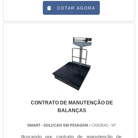
impedir interferências nas instalações elétricas,
eletrônicas, automotivas e industriais,
COTAR AGORA
conferindo resistência e rigidez à linha,
impedindo a abertura das malhas. Quando
expostas, as malhas podem acarretar em curtos
circuitos e problemas em geral com a fiação,
por isso, ....
CONTRATO DE MANUTENÇÃO DE
BALANÇAS
SMART - SOLUCAO EM PESAGEM
/ CAIEIRAS - SP
Buscando por contrato de manutenção de