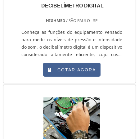
DECIBELÍMETRO DIGITAL
HIGHMED
/ SÃO PAULO - SP
Conheça as funções do equipamento Pensado
para medir os níveis de pressão e intensidade
do som, o decibelímetro digital é um dispositivo
considerado altamente eficiente, cujo custo
benefício é excelente e o nível de precisão
impecável. O equipamento é chamado de
COTAR AGORA
decibelímetro porque é calibrado para medir os
níveis do som pela unidade logarítmica
conhecida como decibéis. Diferença entre
decibelímetro digital e analógico Mesmo que os
mod....