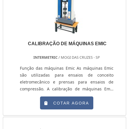
Garantir maior segurança e eficiencia.MAIS
DETALHES SOBRE O PROCEDIMENTOO
procedimento de aferição estabelecido com
critérios rigorosos pelo laboratório é o principal
ponto para garantir que o serviço atenda a
normas estabelecidas pelo INMETRO e que
CALIBRAÇÃO DE MÁQUINAS EMIC
realmente esteja atendendo os requisitos
necessários. Para saber sobre a periodicidade
INTERMETRIC
/ MOGI DAS CRUZES - SP
de um instrumento aferido, é necessário um
rigoroso estudo por parte do usuário ou o setor
Função das máquinas Emic As máquinas Emic
responsável.Pois está diretamente ligado a
são utilizadas para ensaios de conceito
forma, local, exigência, tolerâncias, entre outras
eletromecânico e prensas para ensaios de
condições de utilização do instrumento.
compressão. A calibração de máquinas Emic
Recomenda-se avaliar a forma e o local em que
tem como objetivo garantir o melhor
o equipamento opera, para garantir mais
funcionamento do equipamento, permitindo
COTAR AGORA
assertividade no período que o procedimento
uma maior agilidade dentro do ambiente
deve ser adotado.Para realizar a aferição do seu
industrial. Vantagens dos serviços de calibração
instrumento de medição é importante poder
de máquinas Emic - Não há nenhum
contar com uma empresa especializada e