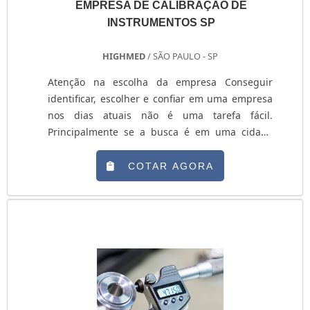
EMPRESA DE CALIBRAÇÃO DE
INSTRUMENTOS SP
HIGHMED
/ SÃO PAULO - SP
Atenção na escolha da empresa Conseguir
identificar, escolher e confiar em uma empresa
nos dias atuais não é uma tarefa fácil.
Principalmente se a busca é em uma cidade
como São Paulo, onde as opções são muitas. A
escolha por empresa de calibração de
COTAR AGORA
instrumentos SP não é diferente. Na verdade,
deve ser feita com muita atenção. Mas antes,
entenda um pouco mais sobre a calibração de
instrumentos. Conheça mais sobre a calibração
A calibra....