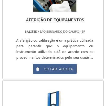
AFERIÇÃO DE EQUIPAMENTOS
BALITEK
/ SÃO BERNARDO DO CAMPO - SP
A aferição ou calibração é uma prática utilizada
para garantir que o equipamento ou
instrumento utilizado está de acordo com os
procedimentos determinados pelo seu usuário,
sendo importante manter as margens de
tolerância permitidas e rastreadas ou
COTAR AGORA
acreditadas junto ao INMETRO. É por meio da
aferição de equipamentos que é possível:
Verificar e analisar se um ou mais instrumentos
de medição obedecem os critérios de
aceitabilidade e qualidade; Evitar que a
qualidade final de produtos seja comprometida;